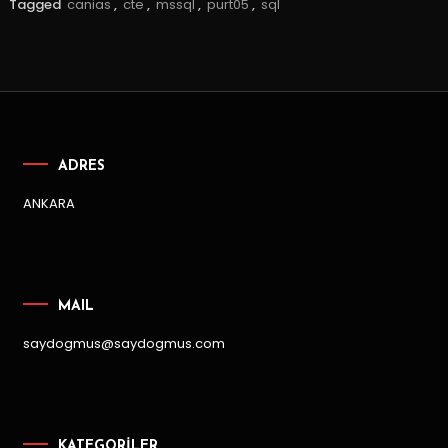
Tagged
canias
,
cte
,
mssql
,
purt05
,
sql
ADRES
ANKARA
MAIL
saydogmus@saydogmus.com
KATEGORILER