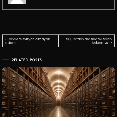
Yazı
Evinde televizyon olmayan
SQL iki tarih arasındaki farkın
bulunması
adam
gezinmesi
RELATED POSTS