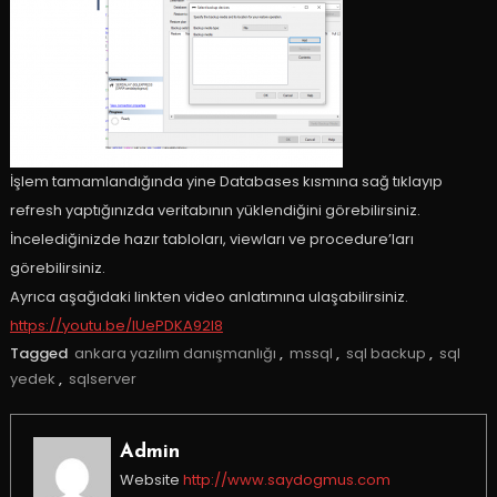
İşlem tamamlandığında yine Databases kısmına sağ tıklayıp
refresh yaptığınızda veritabının yüklendiğini görebilirsiniz.
İncelediğinizde hazır tabloları, viewları ve procedure’ları
görebilirsiniz.
Ayrıca aşağıdaki linkten video anlatımına ulaşabilirsiniz.
https://youtu.be/lUePDKA92l8
Tagged
ankara yazılım danışmanlığı
,
mssql
,
sql backup
,
sql
yedek
,
sqlserver
Admin
Website
http://www.saydogmus.com