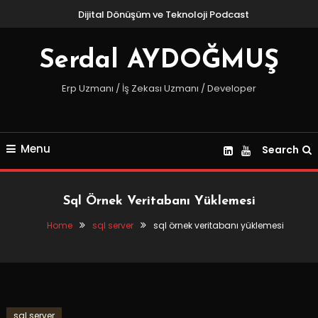
Skip
Dijital Dönüşüm ve Teknoloji Podcast
To
Content
Serdal AYDOĞMUŞ
Erp Uzmanı / İş Zekası Uzmanı / Developer
Menu
Search
Sql Örnek Veritabanı Yüklemesi
Home
sql server
sql örnek veritabanı yüklemesi
sql server