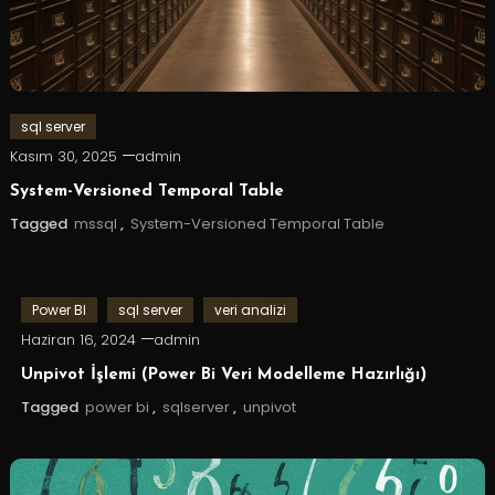
sql server
Kasım 30, 2025
admin
System-Versioned Temporal Table
Tagged
mssql
,
System-Versioned Temporal Table
Power BI
sql server
veri analizi
Haziran 16, 2024
admin
Unpivot İşlemi (Power Bi Veri Modelleme Hazırlığı)
Tagged
power bi
,
sqlserver
,
unpivot