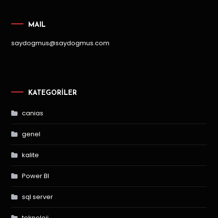
MAIL
saydogmus@saydogmus.com
KATEGORILER
canias
genel
kalite
Power BI
sql server
teknoloji