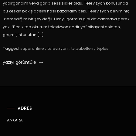
yadırgandım veya garip sessizlikler oldu. Televizyon konusunda
bu keskin bakış açısını nasıl kazandım peki. Televizyon benim hiç
izlemediğim bir şey değil. Uzaylı görmüş gibi davranmaya gerek
yok. “Ben kitap okurum televizyon nedir ya” hikayesi anlatan,
geçmişini unutan […]
Tagged
superonline
,
televizyon
,
tv paketleri
,
tvplus
yazıyı görüntüle
ADRES
ANKARA