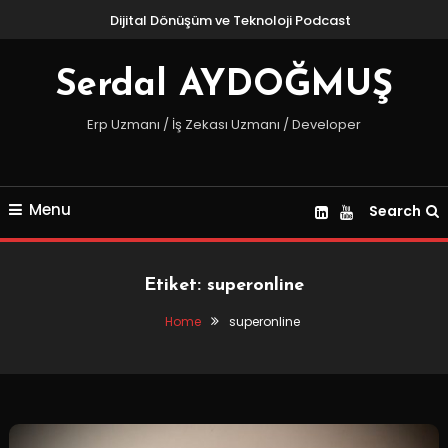
Skip
Dijital Dönüşüm ve Teknoloji Podcast
To
Content
Serdal AYDOĞMUŞ
Erp Uzmanı / İş Zekası Uzmanı / Developer
Menu
Search
Etiket:
superonline
Home
superonline