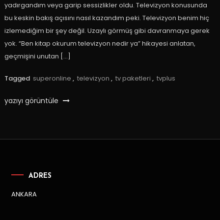
yadırgandım veya garip sessizlikler oldu. Televizyon konusunda
bu keskin bakış açısını nasıl kazandım peki. Televizyon benim hiç
izlemediğim bir şey değil. Uzaylı görmüş gibi davranmaya gerek
yok. “Ben kitap okurum televizyon nedir ya” hikayesi anlatan,
geçmişini unutan […]
Tagged
superonline
,
televizyon
,
tv paketleri
,
tvplus
yazıyı görüntüle
ADRES
ANKARA