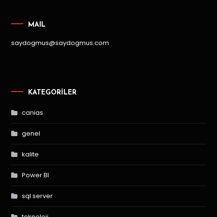
MAIL
saydogmus@saydogmus.com
KATEGORILER
canias
genel
kalite
Power BI
sql server
teknoloji