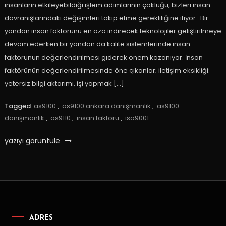
insanların etkileyebildiği işlem adımlarının çokluğu, bizleri insan
davranışlarındaki değişimleri takip etme gerekliliğine itiyor. Bir
yandan insan faktörünü en aza indirecek teknolojiler geliştirilmeye
devam ederken bir yandan da kalite sistemlerinde insan
faktörünün değerlendirilmesi giderek önem kazanıyor. İnsan
faktörünün değerlendirilmesinde öne çıkanlar; iletişim eksikliği:
yetersiz bilgi aktarımı, işi yapmak […]
Tagged
as9100
,
as9100 ankara danışmanlık
,
as9100
danışmanlık
,
as9110
,
insan faktörü
,
iso9001
yazıyı görüntüle
ADRES