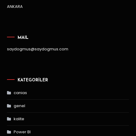
ANKARA
MAIL
saydogmus@saydogmus.com
KATEGORILER
canias
genel
kalite
Power BI