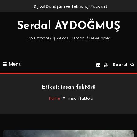
Skip
Dijital Dönüşüm ve Teknoloji Podcast
To
Content
Serdal AYDOĞMUŞ
Erp Uzmanı / İş Zekası Uzmanı / Developer
Menu
Search
Etiket:
insan faktörü
Home
insan faktörü